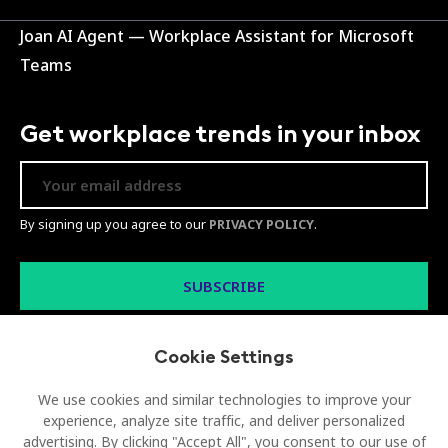
Joan AI Agent — Workplace Assistant for Microsoft
Teams
Get workplace trends in your inbox
By signing up you agree to our
PRIVACY POLICY
.
Cookie Settings
We use cookies and similar technologies to improve your
experience, analyze site traffic, and deliver personalized
advertising. By clicking "Accept All", you consent to our use of
© 2026 Visionect d.o.o. All rights reserved